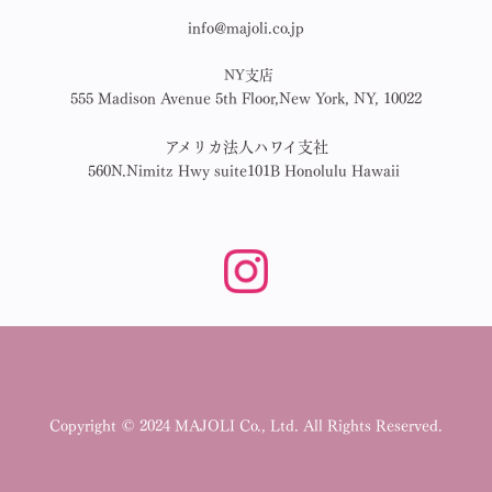
info@majoli.co.jp
NY支店
555 Madison Avenue 5th Floor,New York, NY, 10022
アメリカ法人ハワイ支社
560N.Nimitz Hwy suite101B Honolulu Hawaii
Copyright © 2024 MAJOLI Co., Ltd. All Rights Reserved.